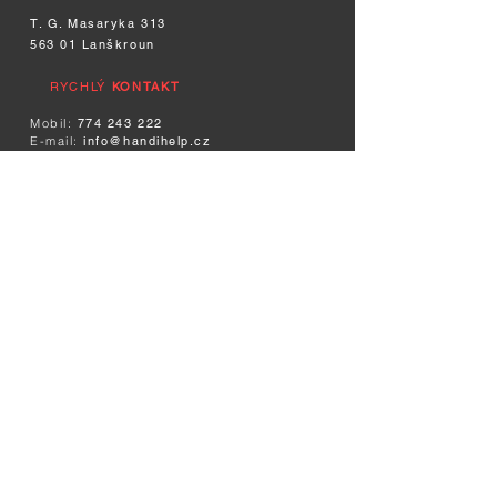
T. G. Masaryka 313
563 01 Lanškroun
RYCHLÝ
KONTAKT
Mobil:
774 243 222
E-mail:
info@handihelp.cz
Fax:
465 565 099
OTEVÍRACÍ
DOBA
Pondělí - Pátek
6:00 - 14:30 hodin
KONTAKTNÍ FORMULÁŘ ...