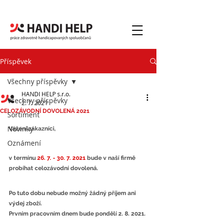
NAPIŠTE NÁM
Příspěvek
Všechny příspěvky
HANDI HELP s.r.o.
Všechny příspěvky
2. 7. 2021
CELOZÁVODNÍ DOVOLENÁ 2021
Sortiment
Novinky
Vážení zákazníci,
Oznámení
v termínu 
26. 7. - 30. 7. 2021
 bude v naší firmě 
probíhat celozávodní dovolená.
Po tuto dobu nebude možný žádný příjem ani 
výdej zboží. 
Prvním pracovním dnem bude pondělí 2. 8. 2021. 