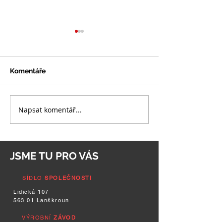
Komentáře
Napsat komentář...
CELOZÁVODNÍ
CELOZÁVODNÍ
DOVOLENÁ 2025
DOVOLENÁ 20
JSME TU PRO VÁS
SÍDLO
SPOLEČNOSTI
Lidická 107
563 01 Lanškroun
VÝROBNÍ
ZÁVOD