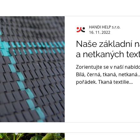
HANDI HELP s.r.o.
16. 11. 2022
Naše základní n
a netkaných texti
Zorientujte se v naší nabídc
Bílá, černá, tkaná, netkaná
pořádek. Tkaná textilie...