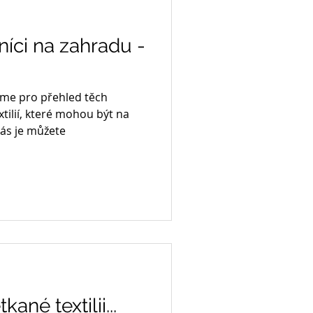
íci na zahradu -
me pro přehled těch
extilií, které mohou být na
nás je můžete
né textilii...