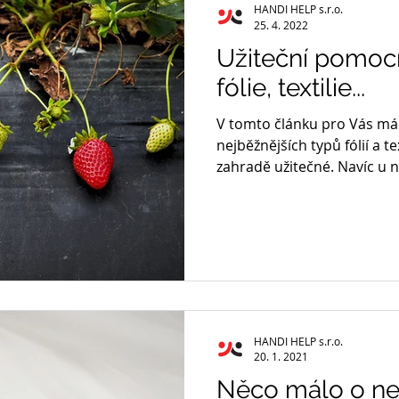
HANDI HELP s.r.o.
25. 4. 2022
Užiteční pomocn
fólie, textilie...
V tomto článku pro Vás má
nejběžnějších typů fólií a t
zahradě užitečné. Navíc u 
HANDI HELP s.r.o.
20. 1. 2021
Něco málo o netka