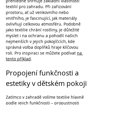
přehledně shrnuje základní vlastnosti 
textilií pro zahradu. Při zařizování 
prostoru, ať už venkovního nebo 
vnitřního, je fascinující, jak materiály 
ovlivňují celkovou atmosféru. Podobně 
jako textilie chrání rostliny, je důležité 
myslet i na ochranu a pohodlí našich 
nejmenších v jejich pokojíčcích, kde 
správná volba doplňků hraje klíčovou 
roli. Pro inspiraci se můžete podívat 
na 
tento příklad
.
Propojení funkčnosti a 
estetiky v dětském pokoji
Zatímco v zahradě volíme textilie hlavně 
podle jejich funkčnosti – propustnosti 
vody, odolnosti…
Více