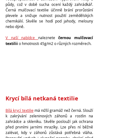
půdy, což v době sucha ocení každý zahrádkář. 
Černá mulčovací textilie účinně brání prorůstání 
plevele a snižuje nutnost použití zemědělských 
chemikálií. Skvěle se hodí pod jahody, melouny 
nebo dýně.
V naší nabídce 
naleznete 
černou mulčovací 
textilii
 o hmotnosti 45g/m2 o různých rozměrech.
Krycí bílá netkaná textilie 
Bílá krycí textilie
 má nižší gramáž než černá. Slouží 
k zakrývání zeleninových záhonů a rostlin na 
zahrádce a skleníku. Skvěle poslouží jak ochrana 
před prvními jarními mrazíky. Lze přes ní běžně 
zalévat, kdy v záhonů zůstává potřebná vláha. 