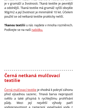
je v gramáží a životnosti. Tkaná textilie je pevnější 
a odolnější. Tkaná textilie má gramáž vyšší obvykle 
90g/m2 a její životnost je minimálně 10 let. Účelem 
použití se od netkaná textilie prakticky neliší.
Tkanou textilii
 u nás najdete v mnoha rozměrech. 
Podívejte se na naší 
nabídku.
Černá netkaná mulčovací 
textilie 
Černá mulčovací textilie
 je vhodná k pokrytí záhonu 
před výsadnou sazenic. Tmavá barva nepropustí 
světlo a také přispívá k rychlejšímu prohřívání 
půdy. Mezi její největší výhody patří 
vodopropustnost a zamezení vypařování vody z 