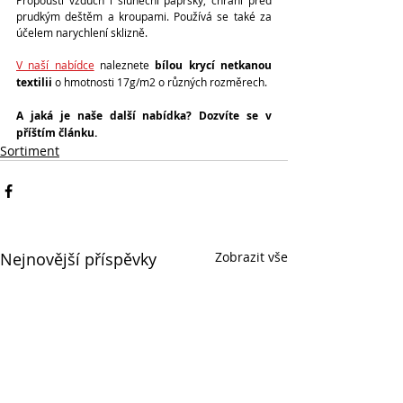
Propouští vzduch i sluneční paprsky, chrání před 
prudkým deštěm a kroupami. Používá se také za 
účelem narychlení sklizně.
V naší nabídce
 naleznete 
bílou krycí netkanou 
textilii
 o hmotnosti 17g/m2 o různých rozměrech.
A jaká je naše další nabídka? Dozvíte se v 
příštím článku. 
Sortiment
Nejnovější příspěvky
Zobrazit vše