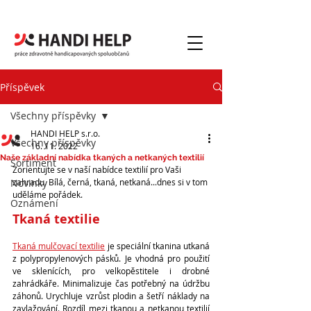
NAPIŠTE NÁM
Příspěvek
Všechny příspěvky
HANDI HELP s.r.o.
Všechny příspěvky
16. 11. 2022
Naše základní nabídka tkaných a netkaných textilií
Sortiment
Zorientujte se v naší nabídce textilií pro Vaši 
Novinky
zahradu. Bílá, černá, tkaná, netkaná...dnes si v tom 
uděláme pořádek. 
Oznámení
Tkaná textilie
Tkaná mulčovací textilie
 je speciální tkanina utkaná 
z polypropylenových pásků. Je vhodná pro použití 
ve sklenících, pro velkopěstitele i drobné 
zahrádkáře. Minimalizuje čas potřebný na údržbu 
záhonů. Urychluje vzrůst plodin a šetří náklady na 
zavlažování. Rozdíl mezi tkanou a netkanou textilií 