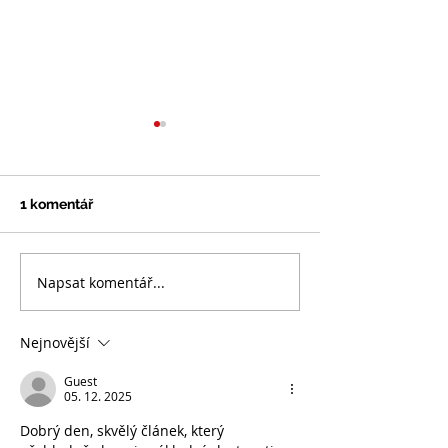
1 komentář
Napsat komentář...
Užiteční pomocníci na
Něco málo o n
zahradu - fólie, textilie...
textilii...
Nejnovější
Guest
05. 12. 2025
Dobrý den, skvělý článek, který 